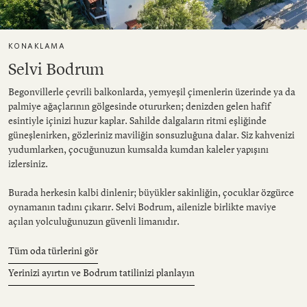
KONAKLAMA
Selvi Bodrum
Begonvillerle çevrili balkonlarda, yemyeşil çimenlerin üzerinde ya da
palmiye ağaçlarının gölgesinde otururken; denizden gelen hafif
esintiyle içinizi huzur kaplar. Sahilde dalgaların ritmi eşliğinde
güneşlenirken, gözleriniz maviliğin sonsuzluğuna dalar. Siz kahvenizi
yudumlarken, çocuğunuzun kumsalda kumdan kaleler yapışını
izlersiniz.
Burada herkesin kalbi dinlenir; büyükler sakinliğin, çocuklar özgürce
oynamanın tadını çıkarır. Selvi Bodrum, ailenizle birlikte maviye
açılan yolculuğunuzun güvenli limanıdır.
Tüm oda türlerini gör
Yerinizi ayırtın ve Bodrum tatilinizi planlayın