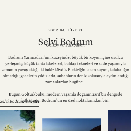
BODRUM, TÜRKIYE
Selvi Bodrum
Gölköy ve Türkbükü…
Bodrum Yarımadası’nın kuzeyinde, büyük bir koyun içine usulca
yerleşmiş; küçük tahta iskeleleri, balıkçı tekneleri ve sade yaşamıyla
zamanın yavaş aktığı iki bakir köydü. Elektriğin, akan suyun, kalabalığın
olmadığı; gecelerin yıldızlarla, sabahların deniz kokusuyla aydınlandığı
zamanlardan bugüne…
Bugün Göltürkbükü, modern yaşamla doğanın zarif bir dengede
buluştuğu, Bodrum’un en özel noktalarından biri.
Selvi Bodrum’u keşfet